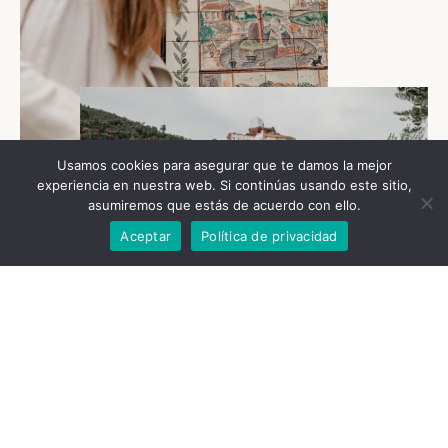
Usamos cookies para asegurar que te damos la mejor
experiencia en nuestra web. Si continúas usando este sitio,
asumiremos que estás de acuerdo con ello.
Aceptar
Política de privacidad
Museu Solé
Al llarg de la visita podrem gaudir del món de l’oli a través
d’una antiga premsa del 1906, passant pels antics dipòsits
subterranis on el besavi conservava l’oli i el vi de la família.