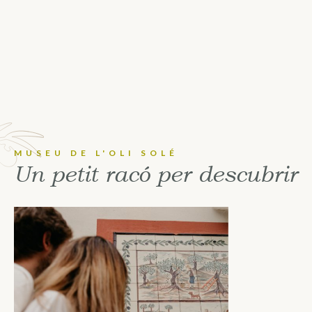
MUSEU DE L'OLI SOLÉ
U
n
p
e
t
i
t
r
a
c
ó
p
e
r
d
e
s
c
u
b
r
i
r