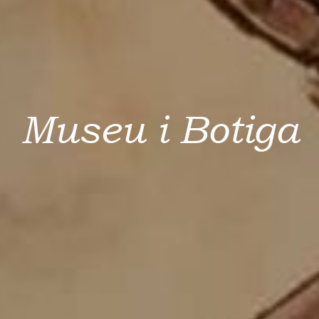
M
u
s
e
u
i
B
o
t
i
g
a